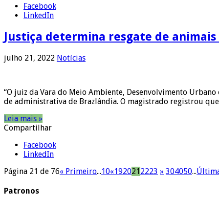
Facebook
LinkedIn
Justiça determina resgate de animais
julho 21, 2022
Notícias
“O juiz da Vara do Meio Ambiente, Desenvolvimento Urbano 
de administrativa de Brazlândia. O magistrado registrou qu
Leia mais »
Compartilhar
Facebook
LinkedIn
Página 21 de 76
« Primeiro
...
10
«
19
20
21
22
23
»
30
40
50
...
Últim
Patronos