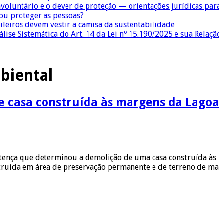
nvoluntário e o dever de proteção — orientações jurídicas pa
 ou proteger as pessoas?
sileiros devem vestir a camisa da sustentabilidade
lise Sistemática do Art. 14 da Lei nº 15.190/2025 e sua Relaçã
biental
e casa construída às margens da Lagoa
ntença que determinou a demolição de uma casa construída às 
nstruída em área de preservação permanente e de terreno de ma