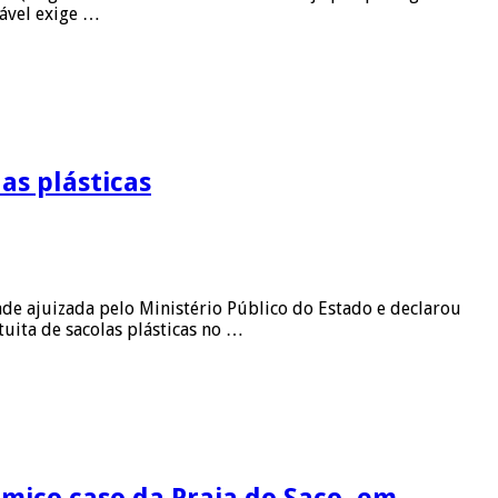
tável exige …
as plásticas
ade ajuizada pelo Ministério Público do Estado e declarou
uita de sacolas plásticas no …
êmico caso da Praia do Saco, em