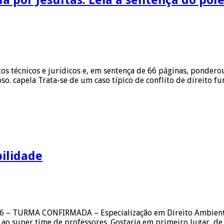
s técnicos e jurídicos e, em sentença de 66 páginas, ponderou
oso. capela Trata-se de um caso típico de conflito de direito 
bilidade
026 – TURMA CONFIRMADA – Especialização em Direito Ambienta
 ao super time de professores. Gostaria em primeiro lugar, de