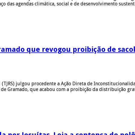
ço das agendas climática, social e de desenvolvimento susten
Gramado que revogou proibição de sacol
 (TJRS) julgou procedente a Ação Direta de Inconstitucionalid
o de Gramado, que acabou com a proibição da distribuição grat
 por Jesuítas. Leia a sentença do pol