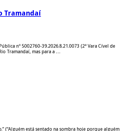
io Tramandaí
 Pública nº 5002760-39.2026.8.21.0073 (2ª Vara Cível de
 Rio Tramandaí, mas para a …
ago.” (“Alguém está sentado na sombra hoje porque alguém