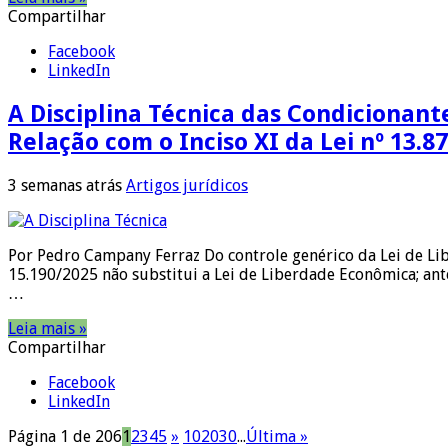
Compartilhar
Facebook
LinkedIn
A Disciplina Técnica das Condicionante
Relação com o Inciso XI da Lei nº 13.8
3 semanas atrás
Artigos jurídicos
Por Pedro Campany Ferraz Do controle genérico da Lei de Li
15.190/2025 não substitui a Lei de Liberdade Econômica; ant
…
Leia mais »
Compartilhar
Facebook
LinkedIn
Página 1 de 206
1
2
3
4
5
»
10
20
30
...
Última »