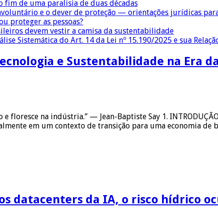
 fim de uma paralisia de duas décadas
nvoluntário e o dever de proteção — orientações jurídicas pa
 ou proteger as pessoas?
sileiros devem vestir a camisa da sustentabilidade
lise Sistemática do Art. 14 da Lei nº 15.190/2025 e sua Relaçã
Tecnologia e Sustentabilidade na Era d
 e floresce na indústria.” — Jean-Baptiste Say 1. INTRODUÇÃO
ialmente em um contexto de transição para uma economia de 
os datacenters da IA, o risco hídrico o