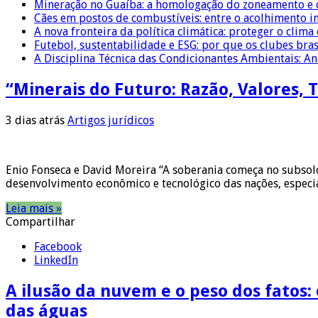
Mineração no Guaíba: a homologação do zoneamento e o
Cães em postos de combustíveis: entre o acolhimento i
A nova fronteira da política climática: proteger o clima
Futebol, sustentabilidade e ESG: por que os clubes bra
A Disciplina Técnica das Condicionantes Ambientais: Aná
“Minerais do Futuro: Razão, Valores, 
3 dias atrás
Artigos jurídicos
Enio Fonseca e David Moreira “A soberania começa no subsolo
desenvolvimento econômico e tecnológico das nações, espec
Leia mais »
Compartilhar
Facebook
LinkedIn
A ilusão da nuvem e o peso dos fatos: 
das águas