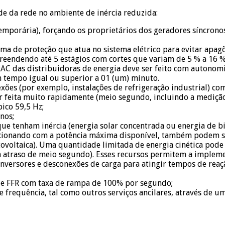
ade da rede no ambiente de inércia reduzida:
emporária), forçando os proprietários dos geradores síncrono
ma de proteção que atua no sistema elétrico para evitar apa
preendendo até 5 estágios com cortes que variam de 5 % a 16 %
AC das distribuidoras de energia deve ser feito com autonomi
m tempo igual ou superior a 01 (um) minuto.
xões (por exemplo, instalações de refrigeração industrial) co
r feita muito rapidamente (meio segundo, incluindo a medição
ico 59,5 Hz;
nos;
que tenham inércia (energia solar concentrada ou energia de b
uncionando com a potência máxima disponível, também podem
ovoltaica). Uma quantidade limitada de energia cinética pode
 atraso de meio segundo). Esses recursos permitem a implemen
ersores e desconexões de carga para atingir tempos de reação
de FFR com taxa de rampa de 100% por segundo;
 frequência, tal como outros serviços ancilares, através de 