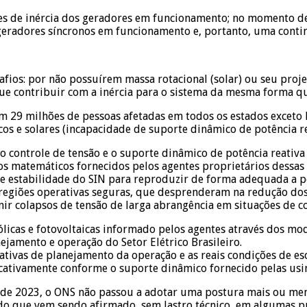
antes de inércia dos geradores em funcionamento; no momento 
eradores síncronos em funcionamento e, portanto, uma contingê
afios: por não possuírem massa rotacional (solar) ou seu proj
gue contribuir com a inércia para o sistema da mesma forma q
om 29 milhões de pessoas afetadas em todos os estados excet
s e solares (incapacidade de suporte dinâmico de potência re
 controle de tensão e o suporte dinâmico de potência reativa 
atemáticos fornecidos pelos agentes proprietários dessas us
 de estabilidade do SIN para reproduzir de forma adequada a 
regiões operativas seguras, que desprenderam na redução dos 
nir colapsos de tensão de larga abrangência em situações de c
licas e fotovoltaicas informado pelos agentes através dos mo
ejamento e operação do Setor Elétrico Brasileiro.
ctativas de planejamento da operação e as reais condições de
cativamente conforme o suporte dinâmico fornecido pelas usin
to de 2023, o ONS não passou a adotar uma postura mais ou me
o que vem sendo afirmado, sem lastro técnico, em algumas pub