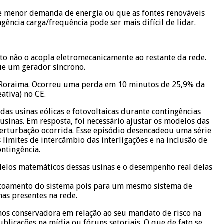
de menor demanda de energia ou que as fontes renováveis
ncia carga/frequência pode ser mais difícil de lidar.
eto não o acopla eletromecanicamente ao restante da rede.
ue um gerador síncrono.
o Roraima. Ocorreu uma perda em 10 minutos de 25,9% da
ativa) no CE.
das usinas eólicas e fotovoltaicas durante contingências
inas. Em resposta, foi necessário ajustar os modelos das
perturbação ocorrida. Esse episódio desencadeou uma série
limites de intercâmbio das interligações e na inclusão de
ontingência.
delos matemáticos dessas usinas e o desempenho real delas
 escoamento do sistema pois para um mesmo sistema de
as presentes na rede.
nos conservadora em relação ao seu mandato de risco na
licações na mídia ou fóruns setoriais. O que de fato se