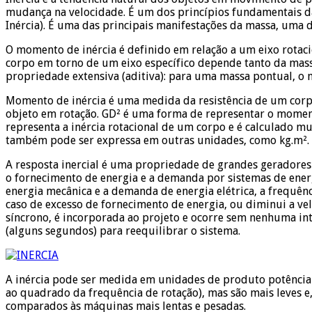
mudança na velocidade. É um dos princípios fundamentais da
Inércia). É uma das principais manifestações da massa, uma d
O momento de inércia é definido em relação a um eixo rotaci
corpo em torno de um eixo específico depende tanto da mass
propriedade extensiva (aditiva): para uma massa pontual, o 
Momento de inércia é uma medida da resistência de um corpo
objeto em rotação. GD² é uma forma de representar o moment
representa a inércia rotacional de um corpo e é calculado mu
também pode ser expressa em outras unidades, como kg.m².
A resposta inercial é uma propriedade de grandes geradores
o fornecimento de energia e a demanda por sistemas de energ
energia mecânica e a demanda de energia elétrica, a frequênc
caso de excesso de fornecimento de energia, ou diminui a ve
síncrono, é incorporada ao projeto e ocorre sem nenhuma in
(alguns segundos) para reequilibrar o sistema.
A inércia pode ser medida em unidades de produto potência
ao quadrado da frequência de rotação), mas são mais leves e
comparados às máquinas mais lentas e pesadas.