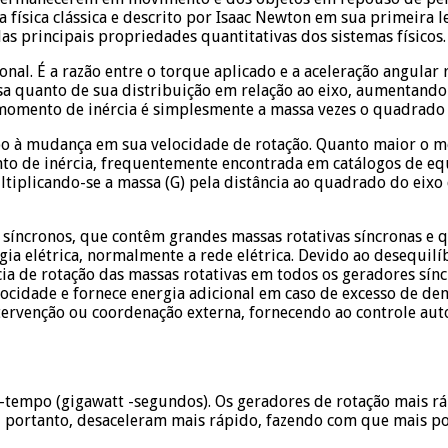
 física clássica e descrito por Isaac Newton em sua primeira
as principais propriedades quantitativas dos sistemas físicos.
onal. É a razão entre o torque aplicado e a aceleração angula
a quanto de sua distribuição em relação ao eixo, aumentando 
momento de inércia é simplesmente a massa vezes o quadrado d
 à mudança em sua velocidade de rotação. Quanto maior o mom
o de inércia, frequentemente encontrada em catálogos de equ
ltiplicando-se a massa (G) pela distância ao quadrado do eixo 
 síncronos, que contêm grandes massas rotativas síncronas e 
ia elétrica, normalmente a rede elétrica. Devido ao desequilí
ia de rotação das massas rotativas em todos os geradores sínc
locidade e fornece energia adicional em caso de excesso de de
tervenção ou coordenação externa, fornecendo ao controle au
-tempo (gigawatt -segundos). Os geradores de rotação mais r
, portanto, desaceleram mais rápido, fazendo com que mais pot