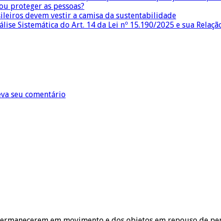
 ou proteger as pessoas?
sileiros devem vestir a camisa da sustentabilidade
lise Sistemática do Art. 14 da Lei nº 15.190/2025 e sua Relaçã
eva seu comentário
e permanecerem em movimento e dos objetos em repouso de p