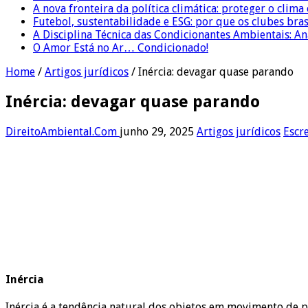
A nova fronteira da política climática: proteger o clima
Futebol, sustentabilidade e ESG: por que os clubes bra
A Disciplina Técnica das Condicionantes Ambientais: Aná
O Amor Está no Ar… Condicionado!
Home
/
Artigos jurídicos
/
Inércia: devagar quase parando
Inércia: devagar quase parando
DireitoAmbiental.Com
junho 29, 2025
Artigos jurídicos
Escr
Inércia
Inércia é a tendência natural dos objetos em movimento d