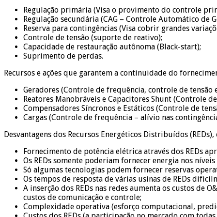
Regulação primária (Visa o provimento do controle pri
Regulação secundária (CAG – Controle Automático de Ge
Reserva para contingências (Visa cobrir grandes variaç
Controle de tensão (suporte de reativo);
Capacidade de restauração autônoma (Black-start);
Suprimento de perdas.
Recursos e ações que garantem a continuidade do fornecimen
Geradores (Controle de frequência, controle de tensão 
Reatores Manobráveis e Capacitores Shunt (Controle de 
Compensadores Síncronos e Estáticos (Controle de tens
Cargas (Controle de frequência – alívio nas contingência
Desvantagens dos Recursos Energéticos Distribuídos (REDs), 
Fornecimento de potência elétrica através dos REDs apre
Os REDs somente poderiam fornecer energia nos níveis 
Só algumas tecnologias podem fornecer reservas opera
Os tempos de resposta de várias usinas de REDs difici
A inserção dos REDs nas redes aumenta os custos de O&
custos de comunicação e controle;
Complexidade operativa (esforço computacional, prediçã
Custos dos REDs (a participação no mercado com todas 