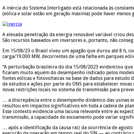
A inércia do Sistema Interligado está relacionada às const
(eólica e solar estão em geração máxima) pode haver menos g
A elevada penetração da energia renovável variável criou des
São recursos baseados em inversores e, portanto, não conse
Em 15/08/23 o Brasil viveu um apagão que durou até 8 h, c
carga/19.000 MW, decorrentes de uma falha em parques eólico
“A perturbação brasileira do dia 15/08/2023 evidenciou que o
ficaram muito aquém do desempenho indicado pelos modelos m
fontes eólicas e fotovoltaicas na base de dados para estudo
de estudos e ações por parte do ONS para estabelecer novas 
novas restrições locais no sistema de transmissão para preve
… a discrepância entre o desempenho dinâmico das usinas eó
resultou em impactos significativos em toda a cadeia de plan
Esse contexto evidencia uma lacuna relevante entre as expe
transmissão, a capacidade de escoamento pode variar signifi
… após a identificação da causa raiz da ocorrência de agos
execução da operação em tempo real do SIN — ao contrário d