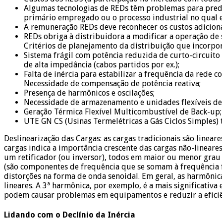
Algumas tecnologias de REDs têm problemas para prediz
primário empregado ou o processo industrial no qual e
A remuneração REDs deve reconhecer os custos adiciona
REDs obriga à distribuidora a modificar a operação de 
Critérios de planejamento da distribuição que incorp
Sistema frágil com potência reduzida de curto-circuito 
de alta impedância (cabos partidos por ex.);
Falta de inércia para estabilizar a frequência da rede c
Necessidade de compensação de potência reativa;
Presença de harmônicos e oscilações;
Necessidade de armazenamento e unidades flexíveis de 
Geração Térmica Flexível Multicombustível de Back-up;
UTE GN CS (Usinas Termelétricas a Gás Ciclos Simples)
Deslinearização das Cargas: as cargas tradicionais são linear
cargas indica a importância crescente das cargas não-linear
um retificador (ou inversor), todos em maior ou menor grau
(são componentes de frequência que se somam à frequência 
distorções na forma de onda senoidal. Em geral, as harmônic
lineares. A 3ª harmônica, por exemplo, é a mais significativ
podem causar problemas em equipamentos e reduzir a eficiê
Lidando com o Declínio da Inércia