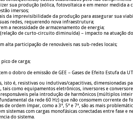
er sua produção (eólica, fotovoltaica e em menor medida a c
stão imersos;
is da imprevisibilidade da produção para assegurar sua viab
suas redes, requerendo nova infraestrutura;
orem a necessidade de armazenamento de energia;
(relação de curto-circuito diminuída) – impacto na atuação do
om alta participação de renováveis nas sub-redes locais;
pico de carga;
 tem o dobro de emissão de GEE – Gases de Efeito Estufa da U
es, isto é, resistivas ou indutivas/capacitivas, dimensionadas 
es, tais como equipamentos eletrônicos, inversores e converso
 responsáveis pela introdução de harmônicos (múltiplos intei
fundamental da rede 60 Hz) que não consomem corrente de fo
as de ordem ímpar, como a 3ª, 5ª e 7ª, são as mais problemátic
a em sistemas com cargas monofásicas conectadas entre fase e n
ncia do sistema.