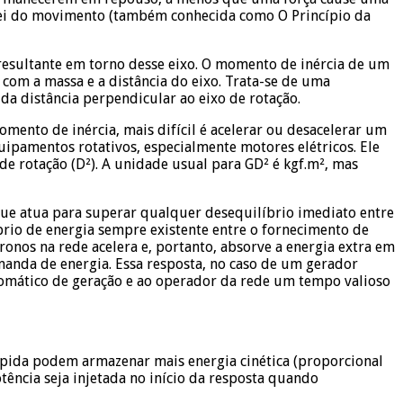
 lei do movimento (também conhecida como O Princípio da
r resultante em torno desse eixo. O momento de inércia de um
com a massa e a distância do eixo. Trata-se de uma
a distância perpendicular ao eixo de rotação.
ento de inércia, mais difícil é acelerar ou desacelerar um
ipamentos rotativos, especialmente motores elétricos. Ele
de rotação (D²). A unidade usual para GD² é kgf.m², mas
que atua para superar qualquer desequilíbrio imediato entre
brio de energia sempre existente entre o fornecimento de
ronos na rede acelera e, portanto, absorve a energia extra em
manda de energia. Essa resposta, no caso de um gerador
tomático de geração e ao operador da rede um tempo valioso
ápida podem armazenar mais energia cinética (proporcional
ência seja injetada no início da resposta quando