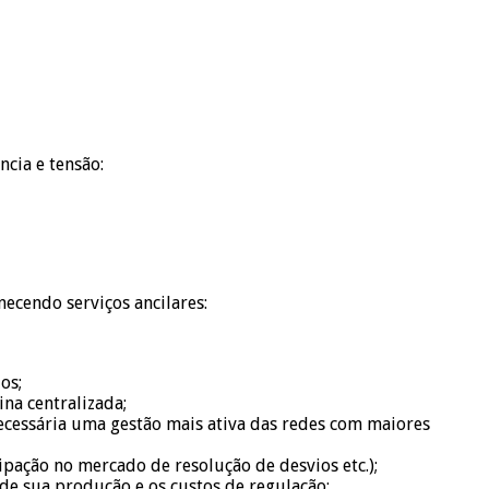
cia e tensão:
ecendo serviços ancilares:
os;
na centralizada;
ecessária uma gestão mais ativa das redes com maiores
ipação no mercado de resolução de desvios etc.);
de sua produção e os custos de regulação;