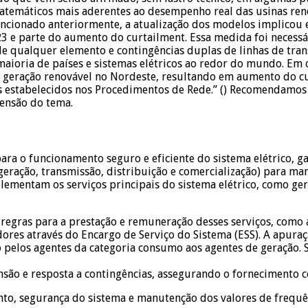
matemáticos mais aderentes ao desempenho real das usinas reno
encionado anteriormente, a atualização dos modelos implicou
23 e parte do aumento do curtailment. Essa medida foi necess
 de qualquer elemento e contingências duplas de linhas de tr
ioria de países e sistemas elétricos ao redor do mundo. Em o
 geração renovável no Nordeste, resultando em aumento do c
s estabelecidos nos Procedimentos de Rede.” () Recomendamos a
ensão do tema.
para o funcionamento seguro e eficiente do sistema elétrico, 
geração, transmissão, distribuição e comercialização) para ma
plementam os serviços principais do sistema elétrico, como ge
s regras para a prestação e remuneração desses serviços, como
dores através do Encargo de Serviço do Sistema (ESS). A apura
 pelos agentes da categoria consumo aos agentes de geração. 
ensão e resposta a contingências, assegurando o fornecimento c
to, segurança do sistema e manutenção dos valores de frequên