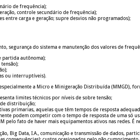
mário de frequência);
ração, controle secundário de frequência);
ões entre carga e geração; supre desvios não programados);
to, segurança do sistema e manutenção dos valores de frequên
e partida autônoma);
tensão);
ão);
s ou interruptíveis).
especialmente a Micro e Minigeração Distribuída (MMGD), forn
senta limites técnicos por níveis de sobre tensão;
de distribuição;
tivas primarias, aquelas que têm tempos de resposta adequad
lmente podem competir com o tempo de resposta de uma só usi
M pelo fato de haver mais equipamentos ativos nas redes. É n
o, Big Data, I.A., comunicação e transmissão de dados, partic
as consequências): custos ocasionados pelo não cumprimento 