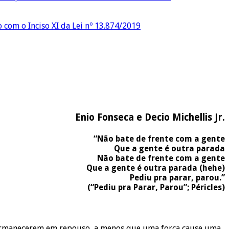
o com o Inciso XI da Lei nº 13.874/2019
Enio Fonseca e Decio Michellis Jr.
“Não bate de frente com a gente
Que a gente é outra parada
Não bate de frente com a gente
Que a gente é outra parada (hehe)
Pediu pra parar, parou.”
(“Pediu pra Parar, Parou”; Péricles)
ermanecerem em repouso, a menos que uma força cause uma