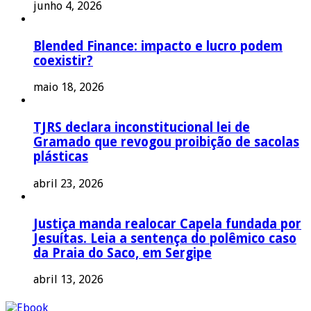
junho 4, 2026
Blended Finance: impacto e lucro podem
coexistir?
maio 18, 2026
TJRS declara inconstitucional lei de
Gramado que revogou proibição de sacolas
plásticas
abril 23, 2026
Justiça manda realocar Capela fundada por
Jesuítas. Leia a sentença do polêmico caso
da Praia do Saco, em Sergipe
abril 13, 2026