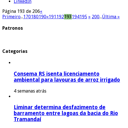
LinkedIn
Página 193 de 206
«
Primeiro
...
170
180
190
«
191
192
193
194
195
»
200
...
Última »
Patronos
Categorias
Consema RS isenta licenciamento
ambiental para lavouras de arroz irrigado
4 semanas atrás
Liminar determina desfazimento de
barramento entre lagoas da bacia do Rio
Tramandaí