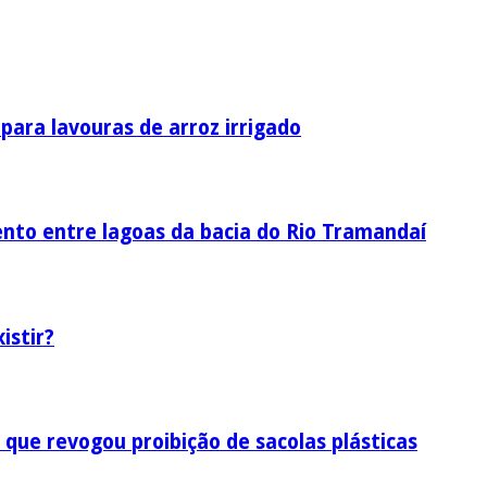
ara lavouras de arroz irrigado
nto entre lagoas da bacia do Rio Tramandaí
istir?
 que revogou proibição de sacolas plásticas