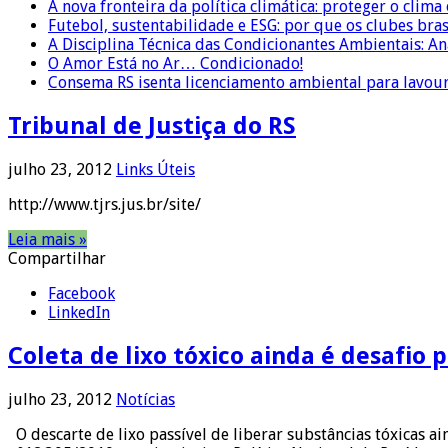
A nova fronteira da política climática: proteger o clima
Futebol, sustentabilidade e ESG: por que os clubes bra
A Disciplina Técnica das Condicionantes Ambientais: Aná
O Amor Está no Ar… Condicionado!
Consema RS isenta licenciamento ambiental para lavour
Tribunal de Justiça do RS
julho 23, 2012
Links Úteis
http://www.tjrs.jus.br/site/
Leia mais »
Compartilhar
Facebook
LinkedIn
Coleta de lixo tóxico ainda é desafio p
julho 23, 2012
Notícias
O descarte de lixo passível de liberar substâncias tóxicas a