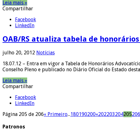
Leia mais »
Compartilhar
Facebook
LinkedIn
OAB/RS atualiza tabela de honorários
julho 20, 2012
Notícias
18.07.12 – Entra em vigor a Tabela de Honorários Advocatíci
Conselho Pleno e publicado no Diário Oficial do Estado desta
Leia mais »
Compartilhar
Facebook
LinkedIn
Página 205 de 206
« Primeiro
...
180
190
200
«
202
203
204
205
20
Patronos