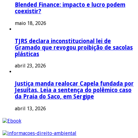
Blended Finance: impacto e lucro podem
coexistir?
maio 18, 2026
TJRS declara inconstitucional lei de
Gramado que revogou proibição de sacolas
plásticas
abril 23, 2026
Justiça manda realocar Capela fundada por
Jesuítas. Leia a sentença do polêmico caso
da Praia do Saco, em Sergipe
abril 13, 2026