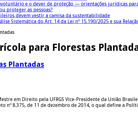
nvoluntário e o dever de proteção — orientações jurídicas pa
 ou proteger as pessoas?
sileiros devem vestir a camisa da sustentabilidade
lise Sistemática do Art. 14 da Lei nº 15.190/2025 e sua Relaçã
antadas
grícola para Florestas Plantad
tas Plantadas
Mestre em Direito pela UFRGS Vice-Presidente da União Brasile
eto nº 8.375, de 11 de dezembro de 2014, o qual define a Polít