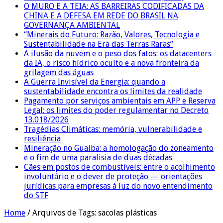
O MURO E A TEIA: AS BARREIRAS CODIFICADAS DA
CHINA E A DEFESA EM REDE DO BRASIL NA
GOVERNANÇA AMBIENTAL
“Minerais do Futuro: Razão, Valores, Tecnologia e
Sustentabilidade na Era das Terras Raras”
A ilusão da nuvem e o peso dos fatos: os datacenters
da IA, o risco hídrico oculto e a nova fronteira da
grilagem das águas
A Guerra Invisível da Energia: quando a
sustentabilidade encontra os limites da realidade
Pagamento por serviços ambientais em APP e Reserva
Legal: os limites do poder regulamentar no Decreto
13.018/2026
Tragédias Climáticas: memória, vulnerabilidade e
resiliência
Mineração no Guaíba: a homologação do zoneamento
e o fim de uma paralisia de duas décadas
Cães em postos de combustíveis: entre o acolhimento
involuntário e o dever de proteção — orientações
jurídicas para empresas à luz do novo entendimento
do STF
Home
/
Arquivos de Tags: sacolas plásticas