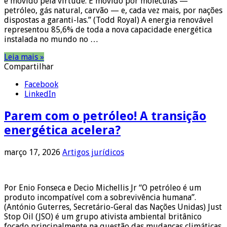
é movido pela virtude. É movido por moléculas —
petróleo, gás natural, carvão — e, cada vez mais, por nações
dispostas a garanti-las.” (Todd Royal) A energia renovável
representou 85,6% de toda a nova capacidade energética
instalada no mundo no …
Leia mais »
Compartilhar
Facebook
LinkedIn
Parem com o petróleo! A transição
energética acelera?
março 17, 2026
Artigos jurídicos
Por Enio Fonseca e Decio Michellis Jr “O petróleo é um
produto incompatível com a sobrevivência humana”.
(António Guterres, Secretário-Geral das Nações Unidas) Just
Stop Oil (JSO) é um grupo ativista ambiental britânico
focado principalmente na questão das mudanças climáticas