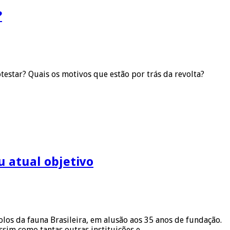
?
testar? Quais os motivos que estão por trás da revolta?
 atual objetivo
olos da fauna Brasileira, em alusão aos 35 anos de fundação.
sim como tantas outras instituições e …