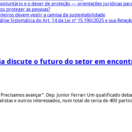
nvoluntário e o dever de proteção — orientações jurídicas pa
 ou proteger as pessoas?
sileiros devem vestir a camisa da sustentabilidade
lise Sistemática do Art. 14 da Lei nº 15.190/2025 e sua Relaçã
a discute o futuro do setor em encontr
Precisamos avançar”. Dep. Junior Ferrari Um qualificado debat
listas e outros interessados, num total de cerca de 400 partic