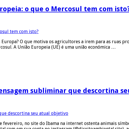
uropeia: o que o Mercosul tem com isto
 Europa? O que motiva os agricultores a irem para as ruas pro
rcosul. A União Europeia (UE) é uma união económica …
ensagem subliminar que descortina seu
 fevereiro, no site do Ibama na internet ostenta animais símb
l.com em sua conta no instagram (@direitoambiental.site), as