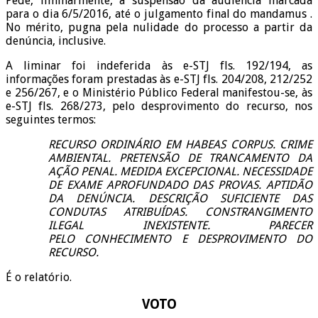
Pede, liminarmente, a suspensão da audiência marcada
para o dia 6/5/2016, até o julgamento final do mandamus .
No mérito, pugna pela nulidade do processo a partir da
denúncia, inclusive.
A liminar foi indeferida às e-STJ fls. 192/194, as
informações foram prestadas às e-STJ fls. 204/208, 212/252
e 256/267, e o Ministério Público Federal manifestou-se, às
e-STJ fls. 268/273, pelo desprovimento do recurso, nos
seguintes termos:
RECURSO ORDINÁRIO EM HABEAS CORPUS. CRIME
AMBIENTAL. PRETENSÃO DE TRANCAMENTO DA
AÇÃO PENAL. MEDIDA EXCEPCIONAL. NECESSIDADE
DE EXAME APROFUNDADO DAS PROVAS. APTIDÃO
DA DENÚNCIA. DESCRIÇÃO SUFICIENTE DAS
CONDUTAS ATRIBUÍDAS. CONSTRANGIMENTO
ILEGAL INEXISTENTE. PARECER
PELO CONHECIMENTO E DESPROVIMENTO DO
RECURSO.
É o relatório.
VOTO