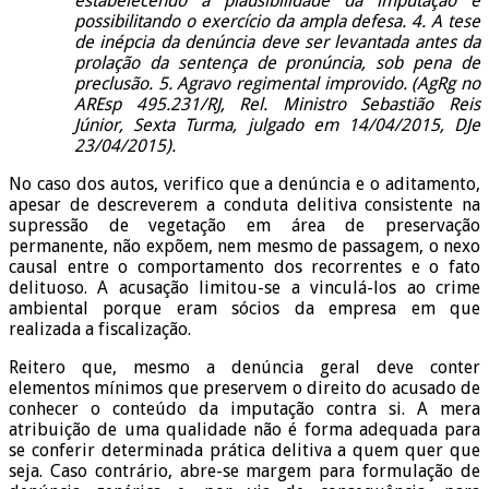
estabelecendo a plausibilidade da imputação e
possibilitando o exercício da ampla defesa. 4. A tese
de inépcia da denúncia deve ser levantada antes da
prolação da sentença de pronúncia, sob pena de
preclusão. 5. Agravo regimental improvido. (AgRg no
AREsp 495.231/RJ, Rel. Ministro Sebastião Reis
Júnior, Sexta Turma, julgado em 14/04/2015, DJe
23/04/2015).
No caso dos autos, verifico que a denúncia e o aditamento,
apesar de descreverem a conduta delitiva consistente na
supressão de vegetação em área de preservação
permanente, não expõem, nem mesmo de passagem, o nexo
causal entre o comportamento dos recorrentes e o fato
delituoso. A acusação limitou-se a vinculá-los ao crime
ambiental porque eram sócios da empresa em que
realizada a fiscalização.
Reitero que, mesmo a denúncia geral deve conter
elementos mínimos que preservem o direito do acusado de
conhecer o conteúdo da imputação contra si. A mera
atribuição de uma qualidade não é forma adequada para
se conferir determinada prática delitiva a quem quer que
seja. Caso contrário, abre-se margem para formulação de