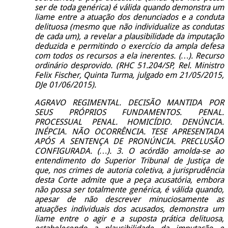
ser de toda genérica) é válida quando demonstra um
liame entre a atuação dos denunciados e a conduta
delituosa (mesmo que não individualize as condutas
de cada um), a revelar a plausibilidade da imputação
deduzida e permitindo o exercício da ampla defesa
com todos os recursos a ela inerentes. (…). Recurso
ordinário desprovido. (RHC 51.204/SP, Rel. Ministro
Felix Fischer, Quinta Turma, julgado em 21/05/2015,
DJe 01/06/2015).
AGRAVO REGIMENTAL. DECISÃO MANTIDA POR
SEUS PRÓPRIOS FUNDAMENTOS. PENAL.
PROCESSUAL PENAL. HOMICÍDIO. DENÚNCIA.
INÉPCIA. NÃO OCORRÊNCIA. TESE APRESENTADA
APÓS A SENTENÇA DE PRONÚNCIA. PRECLUSÃO
CONFIGURADA. (…). 3. O acórdão amolda-se ao
entendimento do Superior Tribunal de Justiça de
que, nos crimes de autoria coletiva, a jurisprudência
desta Corte admite que a peça acusatória, embora
não possa ser totalmente genérica, é válida quando,
apesar de não descrever minuciosamente as
atuações individuais dos acusados, demonstra um
liame entre o agir e a suposta prática delituosa,