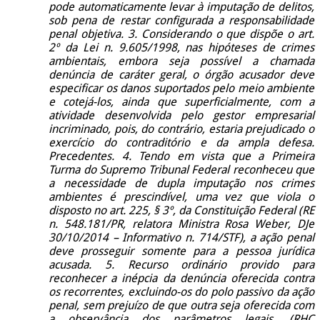
pode automaticamente levar à imputação de delitos,
sob pena de restar configurada a responsabilidade
penal objetiva. 3. Considerando o que dispõe o art.
2º da Lei n. 9.605/1998, nas hipóteses de crimes
ambientais, embora seja possível a chamada
denúncia de caráter geral, o órgão acusador deve
especificar os danos suportados pelo meio ambiente
e cotejá-los, ainda que superficialmente, com a
atividade desenvolvida pelo gestor empresarial
incriminado, pois, do contrário, estaria prejudicado o
exercício do contraditório e da ampla defesa.
Precedentes. 4. Tendo em vista que a Primeira
Turma do Supremo Tribunal Federal reconheceu que
a necessidade de dupla imputação nos crimes
ambientes é prescindível, uma vez que viola o
disposto no art. 225, § 3º, da Constituição Federal (RE
n. 548.181/PR, relatora Ministra Rosa Weber, DJe
30/10/2014 – Informativo n. 714/STF), a ação penal
deve prosseguir somente para a pessoa jurídica
acusada. 5. Recurso ordinário provido para
reconhecer a inépcia da denúncia oferecida contra
os recorrentes, excluindo-os do polo passivo da ação
penal, sem prejuízo de que outra seja oferecida com
a observância dos parâmetros legais. (RHC