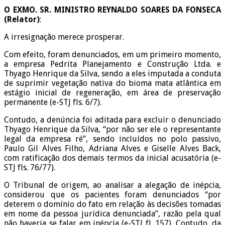
O EXMO. SR. MINISTRO REYNALDO SOARES DA FONSECA
(Relator)
:
A irresignação merece prosperar.
Com efeito, foram denunciados, em um primeiro momento,
a empresa Pedrita Planejamento e Construção Ltda. e
Thyago Henrique da Silva, sendo a eles imputada a conduta
de suprimir vegetação nativa do bioma mata atlântica em
estágio inicial de regeneração, em área de preservação
permanente (e-STJ fls. 6/7).
Contudo, a denúncia foi aditada para excluir o denunciado
Thyago Henrique da Silva, “por não ser ele o representante
legal da empresa ré”, sendo incluídos no polo passivo,
Paulo Gil Alves Filho, Adriana Alves e Giselle Alves Back,
com ratificação dos demais termos da inicial acusatória (e-
STJ fls. 76/77).
O Tribunal de origem, ao analisar a alegação de inépcia,
considerou que os pacientes foram denunciados “por
deterem o domínio do fato em relação às decisões tomadas
em nome da pessoa jurídica denunciada”, razão pela qual
não haveria se falar em inépcia (e-STJ fl. 157). Contudo, da