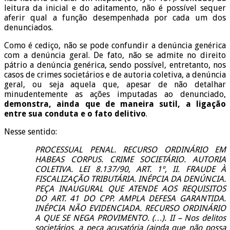
leitura da inicial e do aditamento, não é possível sequer
aferir qual a função desempenhada por cada um dos
denunciados.
Como é cediço, não se pode confundir a denúncia genérica
com a denúncia geral. De fato, não se admite no direito
pátrio a denúncia genérica, sendo possível, entretanto, nos
casos de crimes societários e de autoria coletiva, a denúncia
geral, ou seja aquela que, apesar de não detalhar
minudentemente as ações imputadas ao denunciado,
demonstra, ainda que de maneira sutil, a ligação
entre sua conduta e o fato delitivo
.
Nesse sentido:
PROCESSUAL PENAL. RECURSO ORDINÁRIO EM
HABEAS CORPUS. CRIME SOCIETÁRIO. AUTORIA
COLETIVA. LEI 8.137/90, ART. 1º, II. FRAUDE À
FISCALIZAÇÃO TRIBUTÁRIA. INÉPCIA DA DENÚNCIA.
PEÇA INAUGURAL QUE ATENDE AOS REQUISITOS
DO ART. 41 DO CPP. AMPLA DEFESA GARANTIDA.
INÉPCIA NÃO EVIDENCIADA. RECURSO ORDINÁRIO
A QUE SE NEGA PROVIMENTO. (…). II – Nos delitos
societários, a peça acusatória (ainda que não possa