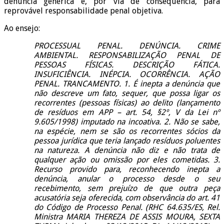
denúncia genérica e, por via de consequência, para
reprovável responsabilidade penal objetiva.
Ao ensejo:
PROCESSUAL PENAL. DENÚNCIA. CRIME
AMBIENTAL. RESPONSABILIZAÇÃO PENAL DE
PESSOAS FÍSICAS. DESCRIÇÃO FÁTICA.
INSUFICIÊNCIA. INÉPCIA. OCORRÊNCIA. AÇÃO
PENAL. TRANCAMENTO. 1. É inepta a denúncia que
não descreve um fato, sequer, que possa ligar os
recorrentes (pessoas físicas) ao delito (lançamento
de resíduos em APP – art. 54, §2º, V da Lei nº
9.605/1998) imputado na incoativa. 2. Não se sabe,
na espécie, nem se são os recorrentes sócios da
pessoa jurídica que teria lançado resíduos poluentes
na natureza. A denúncia não diz e não trata de
qualquer ação ou omissão por eles cometidas. 3.
Recurso provido para, reconhecendo inepta a
denúncia, anular o processo desde o seu
recebimento, sem prejuízo de que outra peça
acusatória seja oferecida, com observância do art. 41
do Código de Processo Penal. (RHC 64.635/ES, Rel.
Ministra MARIA THEREZA DE ASSIS MOURA, SEXTA