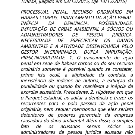
TURMA, julgado em 03/12/2015, DJe 14/12/2015)
PROCESSUAL PENAL. RECURSO ORDINÁRIO EM
HABEAS CORPUS. TRANCAMENTO DA AÇÃO PENAL.
INÉPCIA DA DENÚNCIA. POSSIBILIDADE.
IMPUTAÇÃO DE CRIME AMBIENTAL A SÓCIOS OU
ADMINISTRADORES DE PESSOA JURÍDICA.
NECESSIDADE DE ESPECIFICAR OS DANOS
AMBIENTAIS E A ATIVIDADE DESENVOLVIDA PELO
GESTOR INCRIMINADO. DUPLA IMPUTAÇÃO.
PRESCINDIBILIDADE. 1. O trancamento de ação
penal em sede de habeas corpus ou do seu recurso
ordinário somente é possível quando se constatar,
primo ictu oculi, a atipicidade da conduta, a
inexistência de indícios de autoria, a extinção da
punibilidade ou quando for manifesta a inépcia da
exordial acusatória. Precedente. 2. Hipótese em que
o Parquet estadual, ao aditar a denúncia e trazer os
recorrentes para o polo passivo da ação penal
originária, nem sequer mencionou que eles seriam
detentores de poderes gerenciais da empresa
causadora do dano ambiental. Além disso, o simples
fato de os acusados serem sócios ou
administradores da pessoa jurídica acusada não