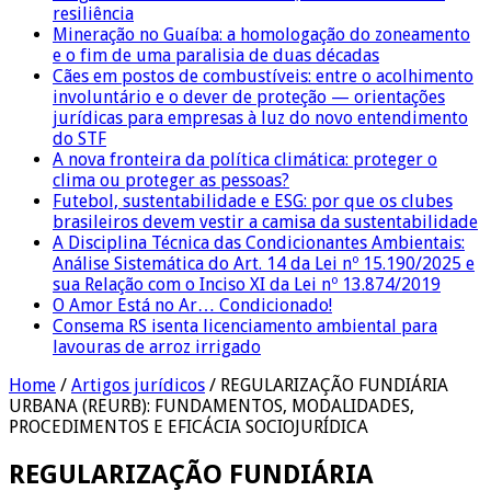
resiliência
Mineração no Guaíba: a homologação do zoneamento
e o fim de uma paralisia de duas décadas
Cães em postos de combustíveis: entre o acolhimento
involuntário e o dever de proteção — orientações
jurídicas para empresas à luz do novo entendimento
do STF
A nova fronteira da política climática: proteger o
clima ou proteger as pessoas?
Futebol, sustentabilidade e ESG: por que os clubes
brasileiros devem vestir a camisa da sustentabilidade
A Disciplina Técnica das Condicionantes Ambientais:
Análise Sistemática do Art. 14 da Lei nº 15.190/2025 e
sua Relação com o Inciso XI da Lei nº 13.874/2019
O Amor Está no Ar… Condicionado!
Consema RS isenta licenciamento ambiental para
lavouras de arroz irrigado
Home
/
Artigos jurídicos
/
REGULARIZAÇÃO FUNDIÁRIA
URBANA (REURB): FUNDAMENTOS, MODALIDADES,
PROCEDIMENTOS E EFICÁCIA SOCIOJURÍDICA
REGULARIZAÇÃO FUNDIÁRIA