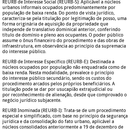
REURB de Interesse Social (REURB-S): Aplicável a núcleos
urbanos informais ocupados predominantemente por
população de baixa renda. Do ponto de vista jurídico,
caracteriza-se pela titulação por legitimação de posso, uma
forma originária de aquisição da propriedade que
independe de translativo dominical anterior, conferindo
título de domínio e pleno aos ocupantes. O poder público
assume o ônus financeiro do procedimento e das obras de
infraestrutura, em observância ao princípio da supremacia
do interesse público.
REURB de Interesse Específico (REURB-E): Destinada a
núcleos ocupados por população não enquadrada como de
baixa renda. Nesta modalidade, prevalece o princípio
do interesse público secundário, sendo os custos do
procedimento arcados pelos próprios beneficiários. A
titulação pode se dar por usucapião extrajudicial ou
por reconhecimento de alienação, desde que comprovado o
negócio jurídico subjacente.
REURB Inominada (REURB-I): Trata-se de um procedimento
especial e simplificado, com base no princípio da segurança
jurídica e da consolidação do fato urbano, aplicável a
núcleos consolidados anteriormente a 19 de dezembro de