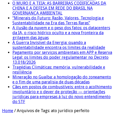
O MURO E A TEIA: AS BARREIRAS CODIFICADAS DA
CHINA E A DEFESA EM REDE DO BRASIL NA
GOVERNANÇA AMBIENTAL
“Minerais do Futuro: Razão, Valores, Tecnologia e
Sustentabilidade na Era das Terras Raras”
A ilusão da nuvem e o peso dos fatos: os datacenters
da IA, o risco hídrico oculto e a nova fronteira da
grilagem das águas
A Guerra Invisível da Energia: quando a
sustentabilidade encontra os limites da realidade
Pagamento por serviços ambientais em APP e Reserva
Legal: os limites do poder regulamentar no Decreto
13.018/2026
Tragédias Climáticas: memória, vulnerabilidade e
resiliência
Mineração no Guaíba: a homologação do zoneamento
e o fim de uma paralisia de duas décadas
Cães em postos de combustíveis: entre o acolhimento
involuntário e o dever de proteção — orientações
jurídicas para empresas à luz do novo entendimento
do STF
Home
/
Arquivos de Tags: ato jurídico perfeito