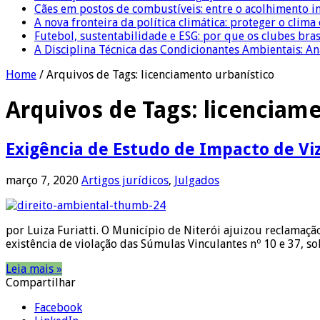
Cães em postos de combustíveis: entre o acolhimento i
A nova fronteira da política climática: proteger o clima
Futebol, sustentabilidade e ESG: por que os clubes bra
A Disciplina Técnica das Condicionantes Ambientais: Aná
Home
/
Arquivos de Tags: licenciamento urbanístico
Arquivos de Tags:
licenciame
Exigência de Estudo de Impacto de Vi
março 7, 2020
Artigos jurídicos
,
Julgados
por Luiza Furiatti. O Município de Niterói ajuizou reclamaçã
existência de violação das Súmulas Vinculantes nº 10 e 37,
Leia mais »
Compartilhar
Facebook