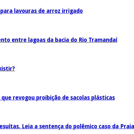
ara lavouras de arroz irrigado
nto entre lagoas da bacia do Rio Tramandaí
istir?
 que revogou proibição de sacolas plásticas
esuítas. Leia a sentença do polêmico caso da Prai