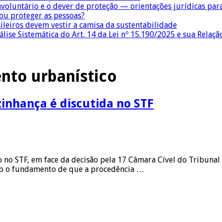
nvoluntário e o dever de proteção — orientações jurídicas pa
 ou proteger as pessoas?
sileiros devem vestir a camisa da sustentabilidade
lise Sistemática do Art. 14 da Lei nº 15.190/2025 e sua Relaçã
nto urbanístico
zinhança é discutida no STF
o no STF, em face da decisão pela 17 Câmara Cível do Tribunal 
 sob o fundamento de que a procedência …