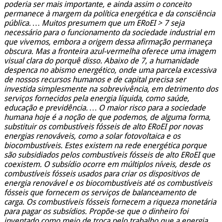
poderia ser mais importante, e ainda assim o conceito
permanece à margem da política energética e da consciência
pública.
… Muitos presumem que um ERoEI > 7 seja
necessário para o funcionamento da sociedade industrial em
que vivemos, embora a origem dessa afirmação permaneça
obscura. Mas a fronteira azul-vermelha oferece uma imagem
visual clara do porquê disso. Abaixo de 7, a humanidade
despenca no abismo energético, onde uma parcela excessiva
de nossos recursos humanos e de capital precisa ser
investida simplesmente na sobrevivência, em detrimento dos
serviços fornecidos pela energia líquida, como saúde,
educação e previdência.
… O maior risco para a sociedade
humana hoje é a noção de que podemos, de alguma forma,
substituir os combustíveis fósseis de alto ERoEI por novas
energias renováveis, como a solar fotovoltaica e os
biocombustíveis. Estes existem na rede energética porque
são subsidiados pelos combustíveis fósseis de alto ERoEI que
coexistem. O subsídio ocorre em múltiplos níveis, desde os
combustíveis fósseis usados ​​para criar os dispositivos de
energia renovável e os biocombustíveis até os combustíveis
fósseis que fornecem os serviços de balanceamento de
carga. Os combustíveis fósseis fornecem a riqueza monetária
para pagar os subsídios.
Propõe-se que o dinheiro foi
inventado como meio de troca pelo trabalho que a energia