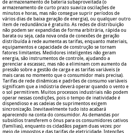
de armazenamento de bateria subaproveitada (o
armazenamento de curto prazo suaviza oscilações de
minutos e horas, mas não consegue suprir períodos de
vários dias de baixa geração de energia), ou qualquer outro
item de redundância é gratuito. As redes de distribuição
não podem ser expandidas de forma arbitrária, rápida ou
barata ou seja, cada nova onda de conexões de geração
distribuída à rede aumenta as tarifas, enquanto materiais,
equipamentos e capacidade de construção se tornam
fatores limitantes. Medidores inteligentes não geram
energia, são instrumentos de controle, ajudando a
gerenciar a escassez, mas não a eliminam com aumento da
pressão sobre a gestão de carga e as tarifas variáveis (e
mais caras no momento que o consumidor mais precisa).
Tarifas de rede dinâmicas e padrões de consumo variáveis
significam que a indústria deverá operar quando o vento e
o sol permitirem. Muitos processos industriais não podem
operar nessas condições, pois o tempo de inatividade é
dispendioso e as cadeias de suprimentos exigem
sincronização. Inevitavelmente tudo isto acabará
aparecendo na conta do consumidor. As demandas por
subsídios transferem o ônus para os consumidores cativos
(famílias), enquanto os cidadãos pagam duas vezes: por
meio de impostos e das tarifas de eletricidade. Intenções