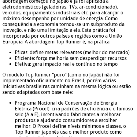
abordagem começou no Japão e já foi aplicada a
eletrodomésticos (geladeiras, TVs, ar-condicionado),
veículos, equipamentos industriais etc. para alcançar o
máximo desempenho por unidade de energia. Como
consequência a economia tornou-se um subproduto da
inovação, e não uma limitação a ela. Esta prática foi
incorporada por outros países e regiões como a União
Europeia. A abordagem Top Runner é, na prática:
Eficaz: define metas relevantes (melhor do mercado)
Eficiente: força melhoria sem desperdiçar recursos
Efetiva: gera impacto real e contínuo no tempo
O modelo Top Runner “puro” (como no Japão) não foi
implementado oficialmente no Brasil, porém várias
iniciativas brasileiras caminham na mesma lógica ou estão
sendo adaptadas com base nele:
Programa Nacional de Conservação de Energia
Elétrica (Procel): cria padrões de eficiência e o famoso
selo (A a E), incentivando fabricantes a melhorar
produtos e ajudando consumidores a escolher
melhor. O Procel define níveis mínimos e classes, o
Top Runner japonês usa o melhor produto como