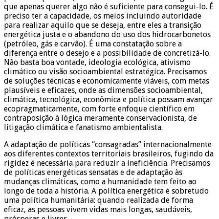
que apenas querer algo não é suficiente para consegui-lo. É
preciso ter a capacidade, os meios incluindo autoridade
para realizar aquilo que se deseja, entre eles a transição
energética justa e o abandono do uso dos hidrocarbonetos
(petróleo, gás e carvão). É uma constatação sobre a
diferença entre o desejo e a possibilidade de concretizá-lo.
Não basta boa vontade, ideologia ecológica, ativismo
climático ou visão socioambiental estratégica. Precisamos
de soluções técnicas e economicamente viáveis, com metas
plausíveis e eficazes, onde as dimensões socioambiental,
climática, tecnológica, econômica e política possam avançar
ecopragmaticamente, com forte enfoque científico em
contraposição à lógica meramente conservacionista, de
litigação climática e fanatismo ambientalista.
A adaptação de políticas “consagradas” internacionalmente
aos diferentes contextos territoriais brasileiros, fugindo da
rigidez é necessária para reduzir a ineficiência. Precisamos
de políticas energéticas sensatas e de adaptação às
mudanças climáticas, como a humanidade tem feito ao
longo de toda a história. A política energética é sobretudo
uma política humanitária: quando realizada de forma
eficaz, as pessoas vivem vidas mais longas, saudáveis,
prósperas ​​e livres.