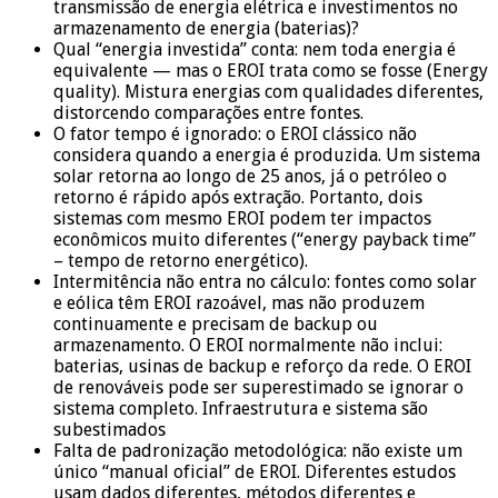
transmissão de energia elétrica e investimentos no
armazenamento de energia (baterias)?
Qual “energia investida” conta: nem toda energia é
equivalente — mas o EROI trata como se fosse (Energy
quality). Mistura energias com qualidades diferentes,
distorcendo comparações entre fontes.
O fator tempo é ignorado: o EROI clássico não
considera quando a energia é produzida. Um sistema
solar retorna ao longo de 25 anos, já o petróleo o
retorno é rápido após extração. Portanto, dois
sistemas com mesmo EROI podem ter impactos
econômicos muito diferentes (“energy payback time”
– tempo de retorno energético).
Intermitência não entra no cálculo: fontes como solar
e eólica têm EROI razoável, mas não produzem
continuamente e precisam de backup ou
armazenamento. O EROI normalmente não inclui:
baterias, usinas de backup e reforço da rede. O EROI
de renováveis pode ser superestimado se ignorar o
sistema completo. Infraestrutura e sistema são
subestimados
Falta de padronização metodológica: não existe um
único “manual oficial” de EROI. Diferentes estudos
usam dados diferentes, métodos diferentes e