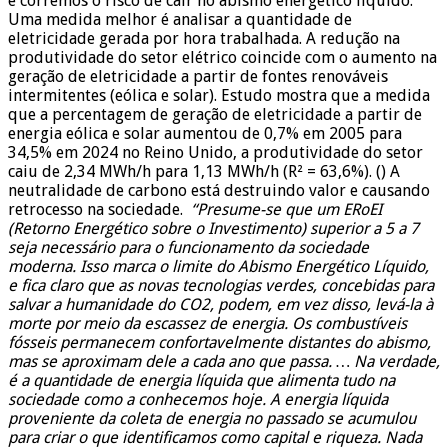
e corremos o risco de cair no abismo energético líquido.
Uma medida melhor é analisar a quantidade de
eletricidade gerada por hora trabalhada. A redução na
produtividade do setor elétrico coincide com o aumento na
geração de eletricidade a partir de fontes renováveis ​​
intermitentes (eólica e solar). Estudo mostra que a medida
que a percentagem de geração de eletricidade a partir de
energia eólica e solar aumentou de 0,7% em 2005 para
34,5% em 2024 no Reino Unido, a produtividade do setor
caiu de 2,34 MWh/h para 1,13 MWh/h (R² = 63,6%). () A
neutralidade de carbono está destruindo valor e causando
retrocesso na sociedade.
“Presume-se que um ERoEI
(Retorno Energético sobre o Investimento) superior a 5 a 7
seja necessário para o funcionamento da sociedade
moderna. Isso marca o limite do Abismo Energético Líquido,
e fica claro que as novas tecnologias verdes, concebidas para
salvar a humanidade do CO2, podem, em vez disso, levá-la à
morte por meio da escassez de energia. Os combustíveis
fósseis permanecem confortavelmente distantes do abismo,
mas se aproximam dele a cada ano que passa.
… Na verdade,
é a quantidade de energia líquida que alimenta tudo na
sociedade como a conhecemos hoje. A energia líquida
proveniente da coleta de energia no passado se acumulou
para criar o que identificamos como capital e riqueza. Nada