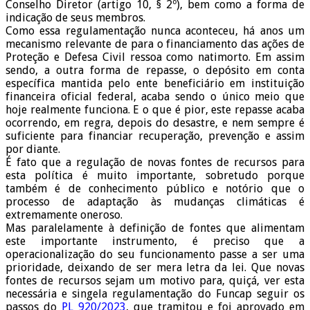
Conselho Diretor (artigo 10, § 2º), bem como a forma de
indicação de seus membros.
Como essa regulamentação nunca aconteceu, há anos um
mecanismo relevante de para o financiamento das ações de
Proteção e Defesa Civil ressoa como natimorto. Em assim
sendo, a outra forma de repasse, o depósito em conta
específica mantida pelo ente beneficiário em instituição
financeira oficial federal, acaba sendo o único meio que
hoje realmente funciona. E o que é pior, este repasse acaba
ocorrendo, em regra, depois do desastre, e nem sempre é
suficiente para financiar recuperação, prevenção e assim
por diante.
É fato que a regulação de novas fontes de recursos para
esta política é muito importante, sobretudo porque
também é de conhecimento público e notório que o
processo de adaptação às mudanças climáticas é
extremamente oneroso.
Mas paralelamente à definição de fontes que alimentam
este importante instrumento, é preciso que a
operacionalização do seu funcionamento passe a ser uma
prioridade, deixando de ser mera letra da lei. Que novas
fontes de recursos sejam um motivo para, quiçá, ver esta
necessária e singela regulamentação do Funcap seguir os
passos do
PL 920/2023
, que tramitou e foi aprovado em