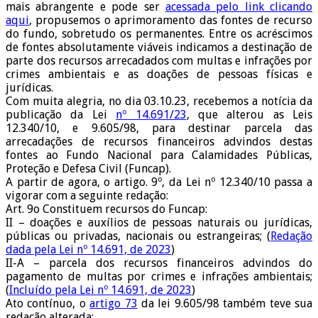
mais abrangente e pode ser
acessada pelo link clicando
aqui
, propusemos o aprimoramento das fontes de recurso
do fundo, sobretudo os permanentes. Entre os acréscimos
de fontes absolutamente viáveis indicamos a destinação de
parte dos recursos arrecadados com multas e infrações por
crimes ambientais e as doações de pessoas físicas e
jurídicas.
Com muita alegria, no dia 03.10.23, recebemos a notícia da
publicação da Lei
nº 14.691/23
, que alterou as Leis
12.340/10, e 9.605/98, para destinar parcela das
arrecadações de recursos financeiros advindos destas
fontes ao Fundo Nacional para Calamidades Públicas,
Proteção e Defesa Civil (Funcap).
A partir de agora, o artigo. 9º, da Lei nº 12.340/10 passa a
vigorar com a seguinte redação:
Art. 9o Constituem recursos do Funcap:
II – doações e auxílios de pessoas naturais ou jurídicas,
públicas ou privadas, nacionais ou estrangeiras; (
Redação
dada pela Lei nº 14.691, de 2023
)
II-A – parcela dos recursos financeiros advindos do
pagamento de multas por crimes e infrações ambientais;
(
Incluído pela Lei nº 14.691, de 2023
)
Ato contínuo, o
artigo 73
da lei 9.605/98 também teve sua
redação alterada: