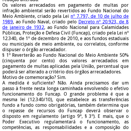
Os valores arrecadados em pagamento de multas por
infração ambiental serão revertidos ao Fundo Nacional do
Meio Ambiente, criado pela Lei
nº 7.797, de 10 de julho de
1989
, ao Fundo Naval, criado pelo
Decreto nº 20.923, de 8
de janeiro de 1932
, ao Fundo Nacional para Calamidades
Públicas, Proteção e Defesa Civil (Funcap), criado pela Lei nº
12.340, de 1º de dezembro de 2010, e aos fundos estaduais
ou municipais de meio ambiente, ou correlatos, conforme
dispuser o órgão arrecadador.
§ 1º Reverterão ao Fundo Nacional do Meio Ambiente 50%
(cinquenta por cento) dos valores arrecadados em
pagamento de multas aplicadas pela União, percentual que
poderá ser alterado a critério dos órgãos arrecadadores.
Motivo de comemoração? Sim.
A medida é suficiente? Não. Ainda precisamos dar um
passo à frente nesta longa caminhada envolvendo o efetivo
funcionamento do Funcap. O grande problema é que a
mesma lei (12.340/10), que estabelece as transferências
fundo a fundo como obrigatórias, também determina que
o repasse de recursos do Funcap deverá observar o
disposto em regulamento (artigo 9ª, § 3º). E mais, que o
Poder Executivo regulamentará o funcionamento, as
competências, as responsabilidades e a composição do