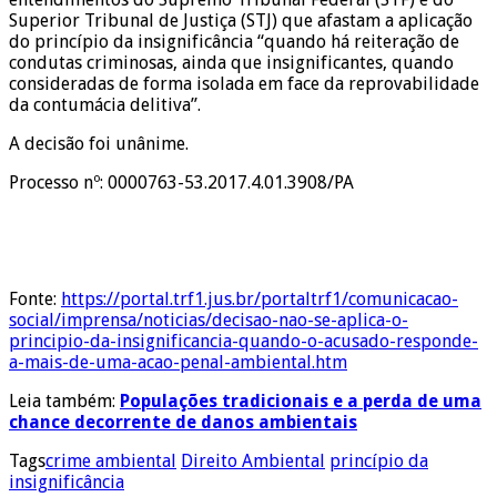
Superior Tribunal de Justiça (STJ) que afastam a aplicação
do princípio da insignificância “quando há reiteração de
condutas criminosas, ainda que insignificantes, quando
consideradas de forma isolada em face da reprovabilidade
da contumácia delitiva”.
A decisão foi unânime.
Processo nº: 0000763-53.2017.4.01.3908/PA
Fonte:
https://portal.trf1.jus.br/portaltrf1/comunicacao-
social/imprensa/noticias/decisao-nao-se-aplica-o-
principio-da-insignificancia-quando-o-acusado-responde-
a-mais-de-uma-acao-penal-ambiental.htm
Leia também:
Populações tradicionais e a perda de uma
chance decorrente de danos ambientais
Tags
crime ambiental
Direito Ambiental
princípio da
insignificância