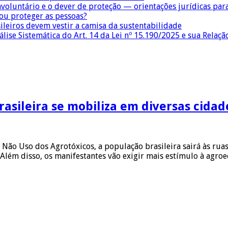
nvoluntário e o dever de proteção — orientações jurídicas pa
 ou proteger as pessoas?
sileiros devem vestir a camisa da sustentabilidade
lise Sistemática do Art. 14 da Lei nº 15.190/2025 e sua Relaçã
rasileira se mobiliza em diversas cidad
o Não Uso dos Agrotóxicos, a população brasileira sairá às ru
lém disso, os manifestantes vão exigir mais estímulo à agroe