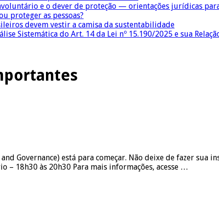
nvoluntário e o dever de proteção — orientações jurídicas pa
 ou proteger as pessoas?
sileiros devem vestir a camisa da sustentabilidade
lise Sistemática do Art. 14 da Lei nº 15.190/2025 e sua Relaçã
mportantes
 and Governance) está para começar. Não deixe de fazer sua in
ário – 18h30 às 20h30 Para mais informações, acesse …