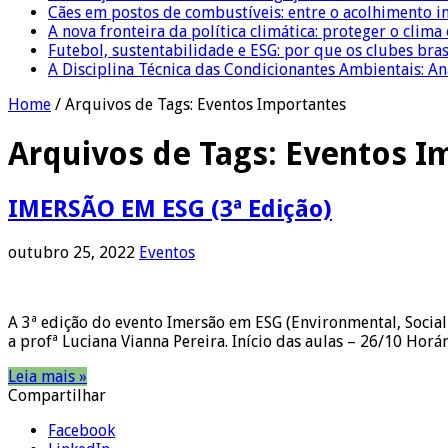
Cães em postos de combustíveis: entre o acolhimento i
A nova fronteira da política climática: proteger o clima
Futebol, sustentabilidade e ESG: por que os clubes bra
A Disciplina Técnica das Condicionantes Ambientais: Aná
Home
/
Arquivos de Tags: Eventos Importantes
Arquivos de Tags:
Eventos I
IMERSÃO EM ESG (3ª Edição)
outubro 25, 2022
Eventos
A 3ª edição do evento Imersão em ESG (Environmental, Social
a profª Luciana Vianna Pereira. Início das aulas – 26/10 Hor
Leia mais »
Compartilhar
Facebook