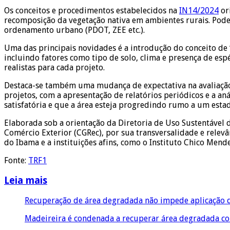
Os conceitos e procedimentos estabelecidos na
IN14/2024
or
recomposição da vegetação nativa em ambientes rurais. Pod
ordenamento urbano (PDOT, ZEE etc.).
Uma das principais novidades é a introdução do conceito de 
incluindo fatores como tipo de solo, clima e presença de esp
realistas para cada projeto.
Destaca-se também uma mudança de expectativa na avaliação
projetos, com a apresentação de relatórios periódicos e a an
satisfatória e que a área esteja progredindo rumo a um esta
Elaborada sob a orientação da Diretoria de Uso Sustentável 
Comércio Exterior (CGRec), por sua transversalidade e relevân
do Ibama e a instituições afins, como o Instituto Chico Men
Fonte:
TRF1
Leia mais
Recuperação de área degradada não impede aplicação 
Madeireira é condenada a recuperar área degradada co