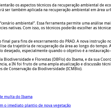
ientarão os aspectos técnicos da recuperação ambiental de eco
erá ser também aplicada na recuperação ambiental em área ur
“cenário ambiental”. Essa ferramenta permite uma análise mai
écies nativas. Com isso, os técnicos poderão escolher as técn
 final para fins de encerramento do PRAD. A nova instrução
álise da trajetória de recuperação da área ao longo do tempo. 
do desejado, especialmente quando o objetivo é a restauração 
da Biodiversidade e Florestas (DBFlo) do Ibama, e da sua Coo
cia, a IN foi fruto de uma ampla atualização e discussão técni
des de Conservação da Biodiversidade (ICMBio).
de multa do Ibama
m o imediato plantio de nova vegetação