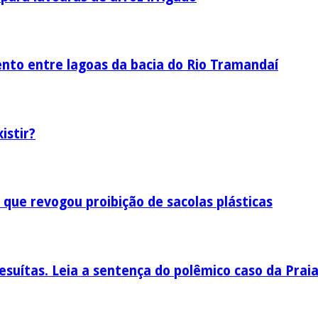
nto entre lagoas da bacia do Rio Tramandaí
istir?
 que revogou proibição de sacolas plásticas
esuítas. Leia a sentença do polêmico caso da Prai