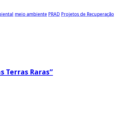
biental
meio ambiente
PRAD
Projetos de Recuperação
as Terras Raras”