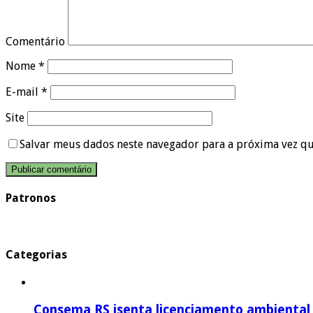
Comentário
Nome
*
E-mail
*
Site
Salvar meus dados neste navegador para a próxima vez q
Patronos
Categorias
Consema RS isenta licenciamento ambiental p