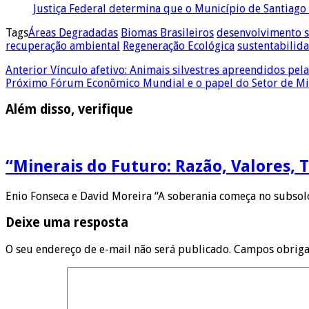
Justiça Federal determina que o Município de Santiag
Tags
Áreas Degradadas
Biomas Brasileiros
desenvolvimento s
recuperação ambiental
Regeneração Ecológica
sustentabilid
Anterior
Vínculo afetivo: Animais silvestres apreendidos pel
Próximo
Fórum Econômico Mundial e o papel do Setor de Mi
Além disso, verifique
“Minerais do Futuro: Razão, Valores, 
Enio Fonseca e David Moreira “A soberania começa no subsolo
Deixe uma resposta
O seu endereço de e-mail não será publicado.
Campos obriga