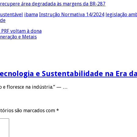
o recupere área degradada às margens da BR-287
ustentável
ibama
Instrução Normativa 14/2024
legislação am
ade
a PRF voltam à dona
neração e Metais
Tecnologia e Sustentabilidade na Era d
 e floresce na indústria.” — …
tórios são marcados com
*