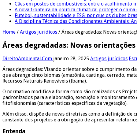
Cães em postos de combustíveis: entre o acolhimento i
A nova fronteira da política climática: proteger o clima
Futebol, sustentabilidade e ESG: por que os clubes bra
A Disciplina Técnica das Condicionantes Ambientais: Aná
Home
/
Artigos jurídicos
/
Áreas degradadas: Novas orientaç
Áreas degradadas: Novas orientações
DireitoAmbiental.Com
janeiro 28, 2025
Artigos jurídicos
Esc
Áreas degradadas: Visando orientar sobre o cumprimento da l
que abrange cinco biomas (amazônia, caatinga, cerrado, mata 
Recursos Naturais Renováveis (Ibama).
O normativo modifica a forma como são realizados os Projet
padronizados para a elaboração, execução e monitoramento d
fitofisionomias (características especificas da vegetação).
Além disso, dispõe de novas diretrizes como a definição de 
constante dos projetos e a obrigação de apresentar relatório
Entenda