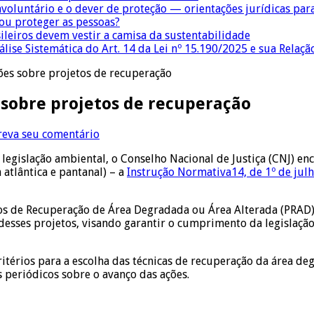
nvoluntário e o dever de proteção — orientações jurídicas pa
 ou proteger as pessoas?
sileiros devem vestir a camisa da sustentabilidade
lise Sistemática do Art. 14 da Lei nº 15.190/2025 e sua Relaçã
ões sobre projetos de recuperação
 sobre projetos de recuperação
reva seu comentário
egislação ambiental, o Conselho Nacional de Justiça (CNJ) en
atlântica e pantanal) – a
Instrução Normativa14, de 1º de jul
os de Recuperação de Área Degradada ou Área Alterada (PRAD)
esses projetos, visando garantir o cumprimento da legislação
critérios para a escolha das técnicas de recuperação da área
s periódicos sobre o avanço das ações.