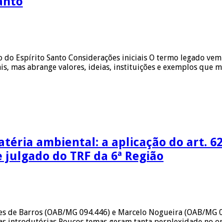
anto
o do Espírito Santo Considerações iniciais O termo legado vem
ais, mas abrange valores, ideias, instituições e exemplos que
téria ambiental: a aplicação do art. 62
julgado do TRF da 6ª Região
ges de Barros (OAB/MG 094.446) e Marcelo Nogueira (OAB/MG 
s introdutórias Poucos temas geram tanta perplexidade no op