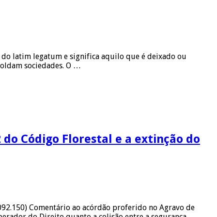
 do latim legatum e significa aquilo que é deixado ou
 moldam sociedades. O …
 do Código Florestal e a extinção do
092.150) Comentário ao acórdão proferido no Agravo de
erador do Direito quanto a colisão entre a segurança