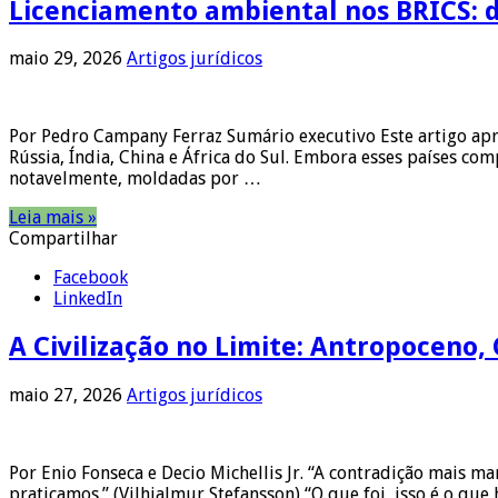
Licenciamento ambiental nos BRICS: 
maio 29, 2026
Artigos jurídicos
Por Pedro Campany Ferraz Sumário executivo Este artigo apr
Rússia, Índia, China e África do Sul. Embora esses países c
notavelmente, moldadas por …
Leia mais »
Compartilhar
Facebook
LinkedIn
A Civilização no Limite: Antropoceno, 
maio 27, 2026
Artigos jurídicos
Por Enio Fonseca e Decio Michellis Jr. “A contradição mais m
praticamos.” (Vilhjalmur Stefansson) “O que foi, isso é o que h