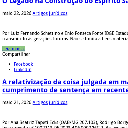
O Legado na Construção do Espírito S
maio 22, 2026
Artigos jurídicos
Por Luiz Fernando Schettino e Enio Fonseca Fonte IBGE Estad
transmitido às gerações futuras. Não se limita a bens materi
Leia mais »
Compartilhar
Facebook
LinkedIn
A relativização da coisa julgada em ma
cumprimento de sentença em recente 
maio 21, 2026
Artigos jurídicos
Por Ana Beatriz Tapeti Ecks (OAB/MG 207.103), Rodrigo Bor
Instrumento nº 1002113-95.2023.4.06.0000/MG 1. Breves nota