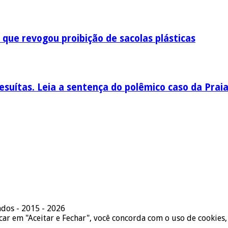
 que revogou proibição de sacolas plásticas
esuítas. Leia a sentença do polêmico caso da Prai
ados - 2015 - 2026
icar em "Aceitar e Fechar", você concorda com o uso de cookies,