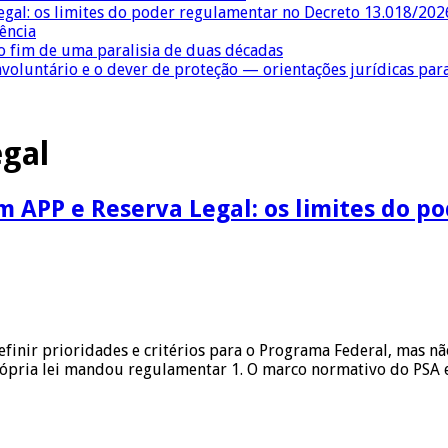
egal: os limites do poder regulamentar no Decreto 13.018/202
ência
 fim de uma paralisia de duas décadas
nvoluntário e o dever de proteção — orientações jurídicas pa
egal
 APP e Reserva Legal: os limites do p
finir prioridades e critérios para o Programa Federal, mas n
própria lei mandou regulamentar 1. O marco normativo do PSA 