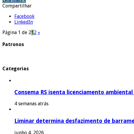
Leia mais »
Compartilhar
Facebook
LinkedIn
Página 1 de 2
1
2
»
Patronos
Categorias
Consema RS isenta licenciamento ambiental p
4 semanas atrás
Liminar determina desfazimento de barrame
junho 4, 2026