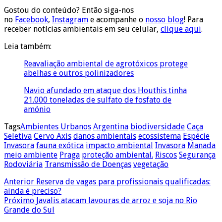
Gostou do conteúdo? Então siga-nos
no
Facebook
,
Instagram
e acompanhe o
nosso blog
! Para
receber notícias ambientais em seu celular,
clique aqui
.
Leia também:
Reavaliação ambiental de agrotóxicos protege
abelhas e outros polinizadores
Navio afundado em ataque dos Houthis tinha
21.000 toneladas de sulfato de fosfato de
amónio
Tags
Ambientes Urbanos
Argentina
biodiversidade
Caça
Seletiva
Cervo Axis
danos ambientais
ecossistema
Espécie
Invasora
fauna exótica
impacto ambiental
Invasora
Manada
meio ambiente
Praga
proteção ambiental.
Riscos
Segurança
Rodoviária
Transmissão de Doenças
vegetação
Anterior
Reserva de vagas para profissionais qualificadas:
ainda é preciso?
Próximo
Javalis atacam lavouras de arroz e soja no Rio
Grande do Sul