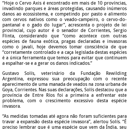
“Hoje o Cervo Axis é encontrado em mais de 10 províncias,
invadindo parques e áreas protegidas, causando inúmeros
danos ao ecossistema, e competindo por pasto e alimento
com cervos nativos como o veado-campeiro, o cervo-do-
pantanal e o gado do lugar”, acrescenta o projeto de lei
provincial, cujo autor é o senador de Corrientes, Sergio
Flinta, considerando que “como acontece com outras
espécies de fauna exótica, pragas declaradas e invasoras
como o javali, hoje devemos tomar consciência de que
“corretamente controlado e a caça legislada destas espécies
é a única ferramenta que temos para evitar que continuem
a espalhar-se e a gerar os danos indicados.”
Gustavo Solís, veterinário da Fundação Rewilding
Argentina, expressou sua preocupação com o recente
aparecimento de uma manada de veados na zona urbana de
Goya, Corrientes. Nas suas declarações, Solís destacou que a
província de Entre Ríos foi a primeira a enfrentar este
problema, com o crescimento excessivo desta espécie
invasora.
“As medidas tomadas até agora não foram suficientes para
travar a expansão desta espécie invasora”, alertou Solís. “É
preciso lembrar que é uma espécie que vem da Índia, seu