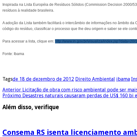
Inspirada na Lista Européia de Resíduos Sólidos (Commission Decision 2000/532/EC
resíduos à realidade brasileira.
A adoção da Lista também facilitará o intercâmbio de informações no âmbito da C
código do resíduo, classificar o processo que lhe deu origem e saber se ele co
Para acessar a lista, clique em:
http://www.in.gov.br/visualiza/index.jsp?data=
Fonte: Ibama
Tags
de 18 de dezembro de 2012
Direito Ambiental
ibama
In
Anterior
Licitação de obra com risco ambiental pode ser mai
Próximo
Desastres naturais causaram perdas de US$ 160 bi 
Além disso, verifique
Consema RS isenta licenciamento ambi