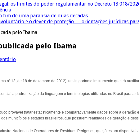
egal: os limites do poder regulamentar no Decreto 13.018/202
ência
 fim de uma paralisia de duas décadas
nvoluntário e o dever de proteção — orientações jurídicas pa
licada pelo Ibama
é publicada pelo Ibama
entário
ama nº 13, de 18 de dezembro de 2012), um importante instrumento que irá auxiliar 
encial a padronização da linguagem e terminologias utilizadas no Brasil para a d
uco provável tratar estatisticamente e comparativamente dados sobre a geração e
os municípios e estados brasileiros, que possuem realidades de geração e destin
astro Nacional de Operadores de Resíduos Perigosos, que já estará disponível 