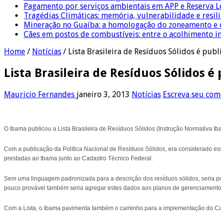
Pagamento por serviços ambientais em APP e Reserva L
Tragédias Climáticas: memória, vulnerabilidade e resili
Mineração no Guaíba: a homologação do zoneamento e o
Cães em postos de combustíveis: entre o acolhimento i
Home
/
Notícias
/
Lista Brasileira de Resíduos Sólidos é pub
Lista Brasileira de Resíduos Sólidos 
Mauricio Fernandes
janeiro 3, 2013
Notícias
Escreva seu com
O Ibama publicou a Lista Brasileira de Resíduos Sólidos (Instrução Normativa Ib
Com a publicação da Política Nacional de Resíduos Sólidos, era considerado ess
prestadas ao Ibama junto ao Cadastro Técnico Federal.
Sem uma linguagem padronizada para a descrição dos resíduos sólidos, seria po
pouco provável também seria agregar estes dados aos planos de gerenciamento d
Com a Lista, o Ibama pavimenta também o caminho para a implementação do Cad