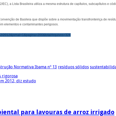
), a Lista Brasileira utiliza a mesma estrutura de capítulos, subcapítulos e códi
onvenção de Basileia que dispõe sobre a movimentação transfronteiriça de resíduos
ntém elementos e contaminantes perigosos.
20/12/2012&jornal=1&pagina=200&totalArquivos=324
strução Normativa Ibama nº 13
resíduos sólidos
sustentabilid
s rigorosa
em 2012, diz estudo
ental para lavouras de arroz irrigado