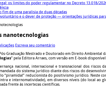
egal: os limites do poder regulamentar no Decreto 13.018/202
ência
 fim de uma paralisia de duas décadas
nvoluntário e o dever de proteção — orientações jurídicas pa
notecnologias
s nanotecnologias
licações
Escreva seu comentário
Pós-Graduação Mestrado e Doutorado em Direito Ambiental da 
logias
” pela Editora Arraes, com versão em E-book disponíve
rnança nacional, internacional e transnacional dos riscos da
mandada do sistema jurídico diante dos riscos do desenvolvim
o “piramidal” reducionista do positivismo jurídico. Neste co
ntra e internomatividade), em diversos níveis (do local ao gl
a frente às incertezas científicas.