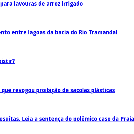
ara lavouras de arroz irrigado
nto entre lagoas da bacia do Rio Tramandaí
istir?
 que revogou proibição de sacolas plásticas
esuítas. Leia a sentença do polêmico caso da Prai