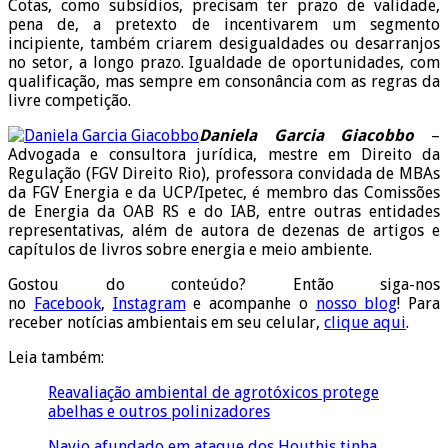
Cotas, como subsídios, precisam ter prazo de validade,
pena de, a pretexto de incentivarem um segmento
incipiente, também criarem desigualdades ou desarranjos
no setor, a longo prazo. Igualdade de oportunidades, com
qualificação, mas sempre em consonância com as regras da
livre competição.
Daniela Garcia Giacobbo
–
Advogada e consultora jurídica, mestre em Direito da
Regulação (FGV Direito Rio), professora convidada de MBAs
da FGV Energia e da UCP/Ipetec, é membro das Comissões
de Energia da OAB RS e do IAB, entre outras entidades
representativas, além de autora de dezenas de artigos e
capítulos de livros sobre energia e meio ambiente.
Gostou do conteúdo? Então siga-nos
no
Facebook
,
Instagram
e acompanhe o
nosso blog
! Para
receber notícias ambientais em seu celular,
clique aqui
.
Leia também:
Reavaliação ambiental de agrotóxicos protege
abelhas e outros polinizadores
Navio afundado em ataque dos Houthis tinha