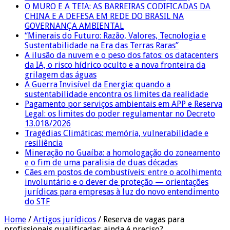
O MURO E A TEIA: AS BARREIRAS CODIFICADAS DA
CHINA E A DEFESA EM REDE DO BRASIL NA
GOVERNANÇA AMBIENTAL
“Minerais do Futuro: Razão, Valores, Tecnologia e
Sustentabilidade na Era das Terras Raras”
A ilusão da nuvem e o peso dos fatos: os datacenters
da IA, o risco hídrico oculto e a nova fronteira da
grilagem das águas
A Guerra Invisível da Energia: quando a
sustentabilidade encontra os limites da realidade
Pagamento por serviços ambientais em APP e Reserva
Legal: os limites do poder regulamentar no Decreto
13.018/2026
Tragédias Climáticas: memória, vulnerabilidade e
resiliência
Mineração no Guaíba: a homologação do zoneamento
e o fim de uma paralisia de duas décadas
Cães em postos de combustíveis: entre o acolhimento
involuntário e o dever de proteção — orientações
jurídicas para empresas à luz do novo entendimento
do STF
Home
/
Artigos jurídicos
/
Reserva de vagas para
profissionais qualificadas: ainda é preciso?