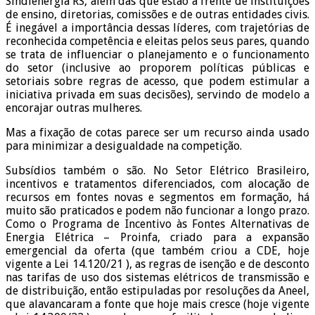
Sindienergia RS, além das que estão à frente de instituições
de ensino, diretorias, comissões e de outras entidades civis.
É inegável a importância dessas líderes, com trajetórias de
reconhecida competência e eleitas pelos seus pares, quando
se trata de influenciar o planejamento e o funcionamento
do setor (inclusive ao proporem políticas públicas e
setoriais sobre regras de acesso, que podem estimular a
iniciativa privada em suas decisões), servindo de modelo a
encorajar outras mulheres.
Mas a fixação de cotas parece ser um recurso ainda usado
para minimizar a desigualdade na competição.
Subsídios também o são. No Setor Elétrico Brasileiro,
incentivos e tratamentos diferenciados, com alocação de
recursos em fontes novas e segmentos em formação, há
muito são praticados e podem não funcionar a longo prazo.
Como o Programa de Incentivo às Fontes Alternativas de
Energia Elétrica – Proinfa, criado para a expansão
emergencial da oferta (que também criou a CDE, hoje
vigente a Lei 14.120/21 ), as regras de isenção e de desconto
nas tarifas de uso dos sistemas elétricos de transmissão e
de distribuição, então estipuladas por resoluções da Aneel,
que alavancaram a fonte que hoje mais cresce (hoje vigente