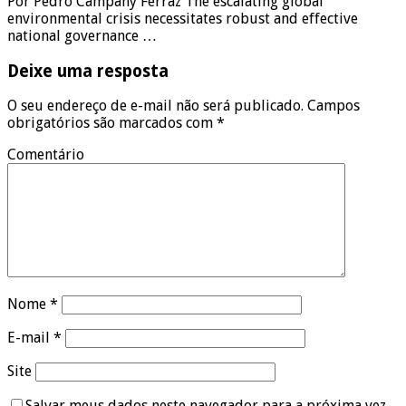
Por Pedro Campany Ferraz The escalating global
environmental crisis necessitates robust and effective
national governance …
Deixe uma resposta
O seu endereço de e-mail não será publicado.
Campos
obrigatórios são marcados com
*
Comentário
Nome
*
E-mail
*
Site
Salvar meus dados neste navegador para a próxima vez