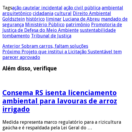
Tags
ação cautelar incidental
ação civil pública
ambiental
arquitetônico
cidadania
cultural
Direito Ambiental
Goldsztein
histórico
liminar
Luciana de Abreu
mandado de
segurança
Ministério Público
patrimônio
Promotoria de
Justiça de Defesa do Meio Ambiente
sustentabilidade
tombamento
Tribunal de Justiça
Anterior
Sobram carros, faltam soluções
Próximo
Projeto que institui a Licitação Sustentável tem
parecer aprovado
Além disso, verifique
Consema RS isenta licenciamento
ambiental para lavouras de arroz
irrigado
Medida representa marco regulatório para a rizicultura
gaúcha e é respaldada pela Lei Geral do …